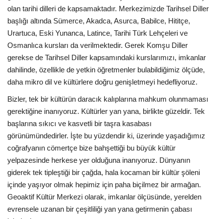
olan tarihi dilleri de kapsamaktadır. Merkezimizde Tarihsel Diller
başlığı altında Sümerce, Akadca, Asurca, Babilce, Hititçe,
Urartuca, Eski Yunanca, Latince, Tarihi Türk Lehçeleri ve
Osmanlıca kursları da verilmektedir. Gerek Komşu Diller
gerekse de Tarihsel Diller kapsamındaki kurslarımızı, imkanlar
dahilinde, özellikle de yetkin öğretmenler bulabildiğimiz ölçüde,
daha mikro dil ve kültürlere doğru genişletmeyi hedefliyoruz.
Bizler, tek bir kültürün daracık kalıplarına mahkum olunmaması
gerektiğine inanıyoruz. Kültürler yan yana, birlikte güzeldir. Tek
başlarına sıkıcı ve kasvetli bir taşra kasabası
görünümündedirler. İşte bu yüzdendir ki, üzerinde yaşadığımız
coğrafyanın cömertçe bize bahşettiği bu büyük kültür
yelpazesinde herkese yer olduğuna inanıyoruz. Dünyanın
giderek tek tipleştiği bir çağda, hala kocaman bir kültür şöleni
içinde yaşıyor olmak hepimiz için paha biçilmez bir armağan.
Geoaktif Kültür Merkezi olarak, imkanlar ölçüsünde, yerelden
evrensele uzanan bir çeşitliliği yan yana getirmenin çabası