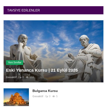
TAVSIYE EDILENLER
Yeni Sınıflar
Eski Yunanca Kursu | 21 Eylül 2026
Geoaktif
0
159
Bulgarca Kursu
Geoaktif
0
5