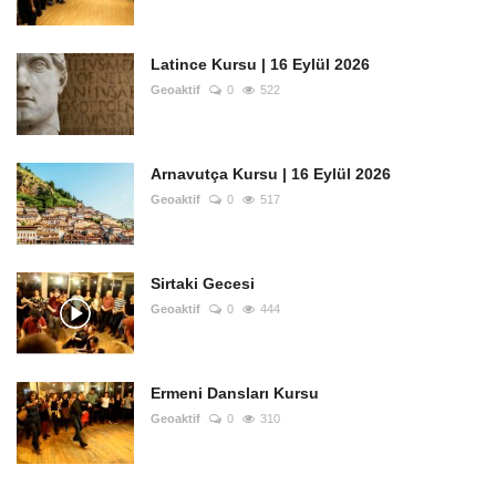
Latince Kursu | 16 Eylül 2026
Geoaktif
0
522
Arnavutça Kursu | 16 Eylül 2026
Geoaktif
0
517
Sirtaki Gecesi
Geoaktif
0
444
Ermeni Dansları Kursu
Geoaktif
0
310