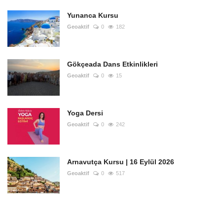
Yunanca Kursu
Geoaktif
0
182
Gökçeada Dans Etkinlikleri
Geoaktif
0
15
Yoga Dersi
Geoaktif
0
242
Arnavutça Kursu | 16 Eylül 2026
Geoaktif
0
517