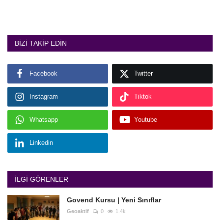
BIZI TAKIP EDIN
Facebook
Twitter
Instagram
Tiktok
Whatsapp
Youtube
Linkedin
İLGI GÖRENLER
Govend Kursu | Yeni Sınıflar
Geoaktif
0
1.4k