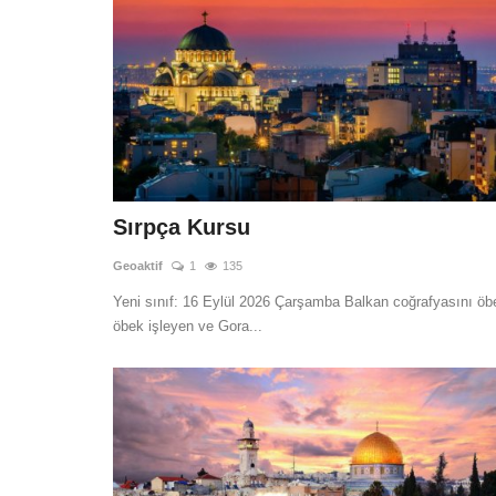
Sırpça Kursu
Geoaktif
1
135
Yeni sınıf: 16 Eylül 2026 Çarşamba Balkan coğrafyasını öb
öbek işleyen ve Gora...