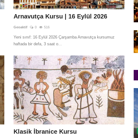
Arnavutça Kursu | 16 Eylül 2026
Geoaktif
0
516
Yeni sınıf: 16 Eylül 2026 Çarşamba Arnavutça kursumuz
haftada bir defa, 3 saat o...
Klasik İbranice Kursu