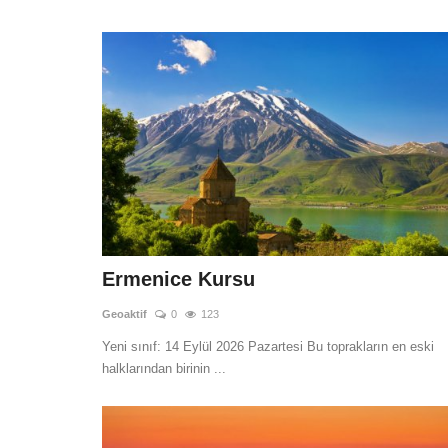
Ermenice Kursu
Geoaktif
0
123
Yeni sınıf: 14 Eylül 2026 Pazartesi Bu toprakların en eski
halklarından birinin ...