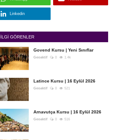
Linkedin
İLGI GÖRENLER
Govend Kursu | Yeni Sınıflar
Geoaktif
0
1.4k
Latince Kursu | 16 Eylül 2026
Geoaktif
0
521
Arnavutça Kursu | 16 Eylül 2026
Geoaktif
0
516