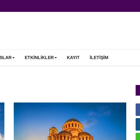
SLAR
ETKINLIKLER
KAYIT
İLETIŞIM