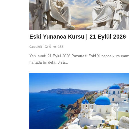
Eski Yunanca Kursu | 21 Eylül 2026
Geoaktif
0
158
Yeni sınıf: 21 Eylül 2026 Pazartesi Eski Yunanca kursumuz
haftada bir defa, 3 sa...