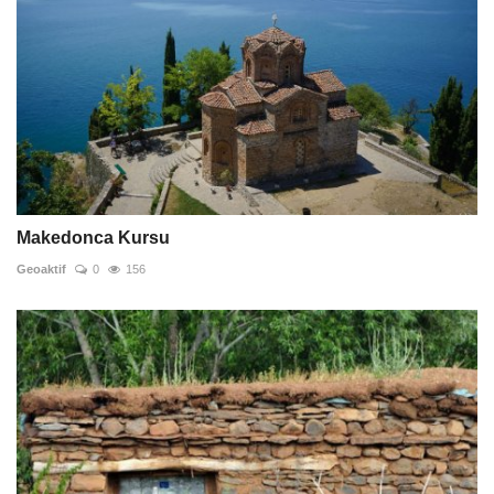
Makedonca Kursu
Geoaktif
0
156