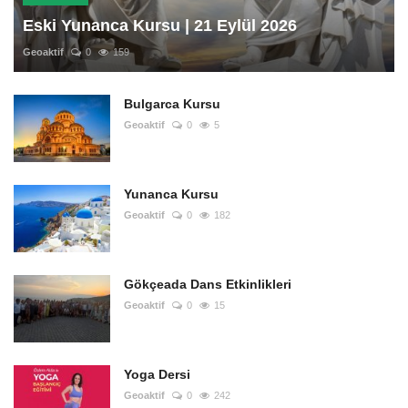
Eski Yunanca Kursu | 21 Eylül 2026
Geoaktif
0
159
Bulgarca Kursu
Geoaktif
0
5
Yunanca Kursu
Geoaktif
0
182
Gökçeada Dans Etkinlikleri
Geoaktif
0
15
Yoga Dersi
Geoaktif
0
242