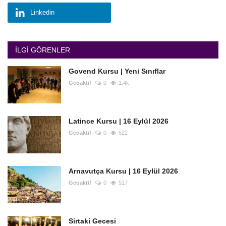
Linkedin
İLGI GÖRENLER
Govend Kursu | Yeni Sınıflar
Geoaktif
0
1.4k
Latince Kursu | 16 Eylül 2026
Geoaktif
0
522
Arnavutça Kursu | 16 Eylül 2026
Geoaktif
0
517
Sirtaki Gecesi