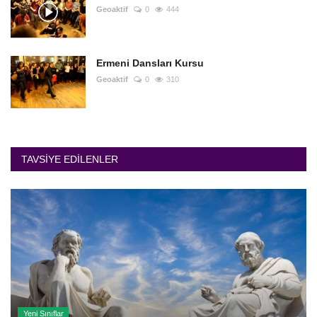
Geoaktif
0
444
Ermeni Dansları Kursu
Geoaktif
0
310
TAVSIYE EDILENLER
Yeni Sınıflar