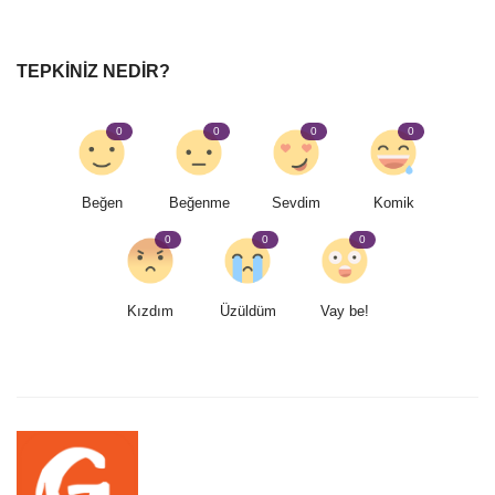
TEPKINIZ NEDIR?
0
0
0
0
Beğen
Beğenme
Sevdim
Komik
0
0
0
Kızdım
Üzüldüm
Vay be!