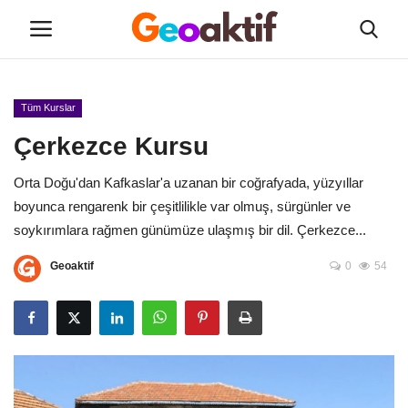
Tüm Kurslar
Hakkımızda
Çerkezce Kursu
Yeni Sınıflar
Orta Doğu'dan Kafkaslar'a uzanan bir coğrafyada, yüzyıllar
boyunca rengarenk bir çeşitlilikle var olmuş, sürgünler ve
Tüm Kurslar
soykırımlara rağmen günümüze ulaşmış bir dil. Çerkezce...
Etkinlikler
Geoaktif
0
54
Kayıt
İletişim