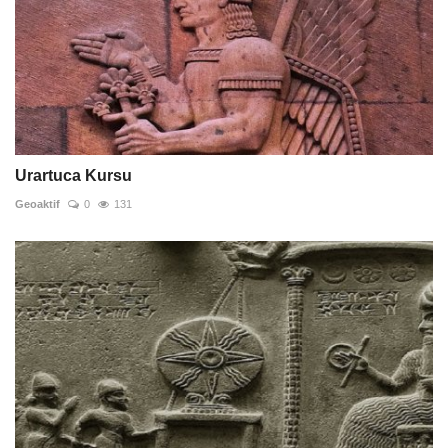
Urartuca Kursu
Geoaktif
0
131