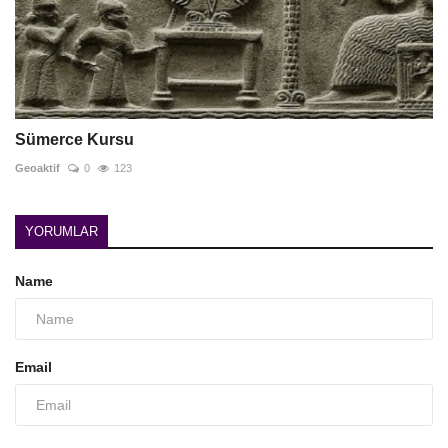
Sümerce Kursu
Geoaktif
0
123
YORUMLAR
Name
Email