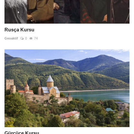
Rusça Kursu
Geoaktif
0
74
Gürcüce Kursu