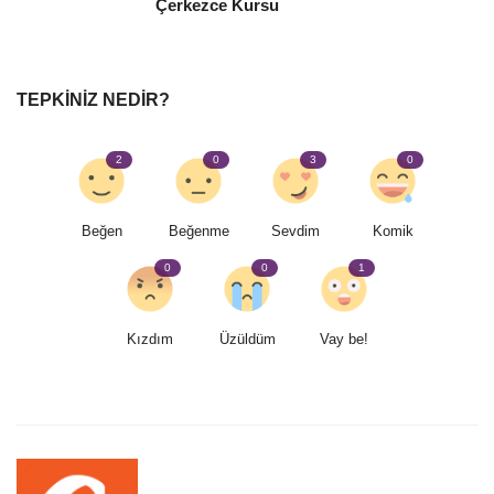
Çerkezce Kursu
TEPKINIZ NEDIR?
2
0
3
0
Beğen
Beğenme
Sevdim
Komik
0
0
1
Kızdım
Üzüldüm
Vay be!