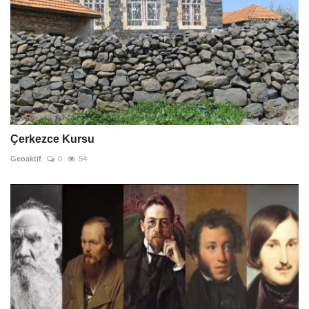
Çerkezce Kursu
Geoaktif
0
54