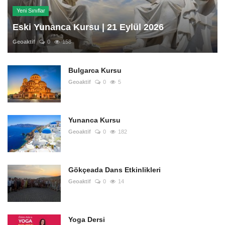
Yeni Sınıflar
Eski Yunanca Kursu | 21 Eylül 2026
Geoaktif
0
158
Bulgarca Kursu
Geoaktif
0
5
Yunanca Kursu
Geoaktif
0
182
Gökçeada Dans Etkinlikleri
Geoaktif
0
14
Yoga Dersi