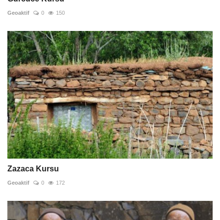
Geoaktif
0
150
Zazaca Kursu
Geoaktif
0
172