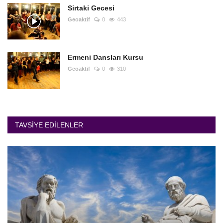
Sirtaki Gecesi
Geoaktif
0
443
Ermeni Dansları Kursu
Geoaktif
0
310
TAVSIYE EDILENLER