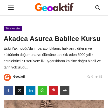
Tüm Kurslar
Hakkımızda
Akadca Asurca Babilce Kursu
Yeni Sınıflar
Eski Yakındoğu’da imparatorlukların, halkların, dillerin ve
kültürlerin doğumuna ve ölümüne tanıklık eden 5000 yıllık
Tüm Kurslar
entelektüel bir serüven: İlk uygarlıkların kalbine doğru bir dil ve
tarih yolculuğu..
Etkinlikler
Geoaktif
0
83
Kayıt
İletişim