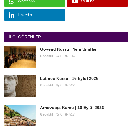
Whatsapp
Youtube
Linkedin
İLGI GÖRENLER
Govend Kursu | Yeni Sınıflar
Geoaktif
0
1.4k
Latince Kursu | 16 Eylül 2026
Geoaktif
0
522
Arnavutça Kursu | 16 Eylül 2026
Geoaktif
0
517