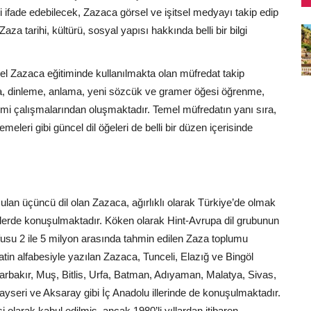
 ifade edebilecek, Zazaca görsel ve işitsel medyayı takip edip
aza tarihi, kültürü, sosyal yapısı hakkında belli bir bilgi
el Zazaca eğitiminde kullanılmakta olan müfredat takip
ma, dinleme, anlama, yeni sözcük ve gramer öğesi öğrenme,
imi çalışmalarından oluşmaktadır. Temel müfredatın yanı sıra,
meleri gibi güncel dil öğeleri de belli bir düzen içerisinde
an üçüncü dil olan Zazaca, ağırlıklı olarak Türkiye’de olmak
elerde konuşulmaktadır. Köken olarak Hint-Avrupa dil grubunun
fusu 2 ile 5 milyon arasında tahmin edilen Zaza toplumu
 alfabesiyle yazılan Zazaca, Tunceli, Elazığ ve Bingöl
iyarbakır, Muş, Bitlis, Urfa, Batman, Adıyaman, Malatya, Sivas,
yseri ve Aksaray gibi İç Anadolu illerinde de konuşulmaktadır.
olarak kabul edilmiş, ancak 1980’li yıllardan itibaren