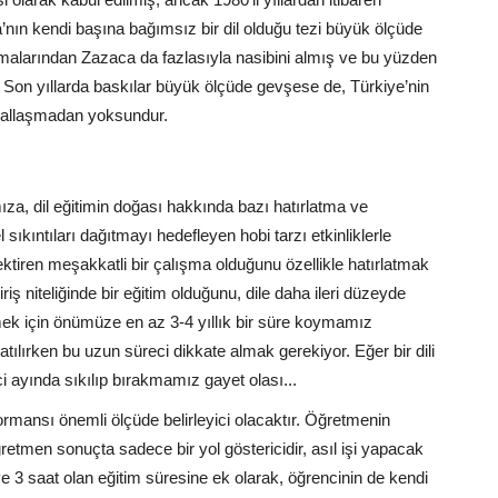
nın kendi başına bağımsız bir dil olduğu tezi büyük ölçüde
amalarından Zazaca da fazlasıyla nasibini almış ve bu yüzden
r. Son yıllarda baskılar büyük ölçüde gevşese de, Türkiye’nin
msallaşmadan yoksundur.
za, dil eğitimin doğası hakkında bazı hatırlatma ve
 sıkıntıları dağıtmayı hedefleyen hobi tarzı etkinliklerle
rektiren meşakkatli bir çalışma olduğunu özellikle hatırlatmak
riş niteliğinde bir eğitim olduğunu, dile daha ileri düzeyde
ilmek için önümüze en az 3-4 yıllık bir süre koymamız
tılırken bu uzun süreci dikkate almak gerekiyor. Eğer bir dili
 ayında sıkılıp bırakmamız gayet olası...
ormansı önemli ölçüde belirleyici olacaktır. Öğretmenin
ğretmen sonuçta sadece bir yol göstericidir, asıl işi yapacak
ve 3 saat olan eğitim süresine ek olarak, öğrencinin de kendi