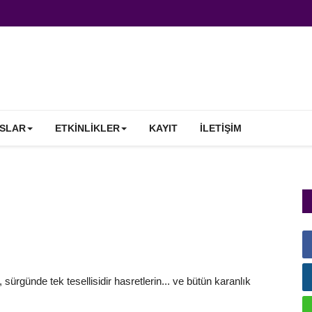
SLAR
ETKINLIKLER
KAYIT
İLETIŞIM
sürgünde tek tesellisidir hasretlerin... ve bütün karanlık