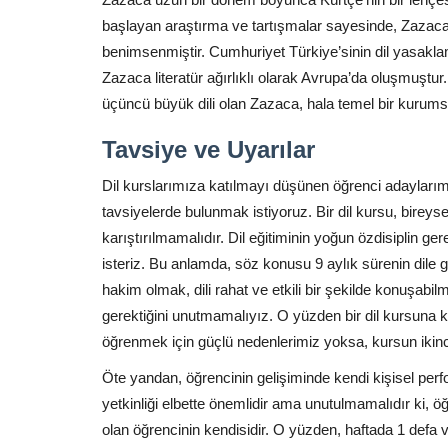
başlayan araştırma ve tartışmalar sayesinde, Zazaca’
benimsenmiştir. Cumhuriyet Türkiye’sinin dil yasakl
Zazaca literatür ağırlıklı olarak Avrupa’da oluşmuştu
üçüncü büyük dili olan Zazaca, hala temel bir kuru
Tavsiye ve Uyarılar
Dil kurslarımıza katılmayı düşünen öğrenci adaylarımı
tavsiyelerde bulunmak istiyoruz. Bir dil kursu, bireysel
karıştırılmamalıdır. Dil eğitiminin yoğun özdisiplin ge
isteriz. Bu anlamda, söz konusu 9 aylık sürenin dile gi
hakim olmak, dili rahat ve etkili bir şekilde konuşab
gerektiğini unutmamalıyız. O yüzden bir dil kursuna ka
öğrenmek için güçlü nedenlerimiz yoksa, kursun ikinci
Öte yandan, öğrencinin gelişiminde kendi kişisel perf
yetkinliği elbette önemlidir ama unutulmamalıdır ki, ö
olan öğrencinin kendisidir. O yüzden, haftada 1 defa 