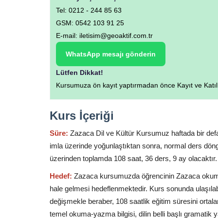
Tel: 0212 - 244 85 63
GSM: 0542 103 91 25
E-mail: iletisim@geoaktif.com.tr
WhatsApp mesajı gönderin
Lütfen Dikkat!
Kursumuza ön kayıt yaptırmadan önce Kayıt ve Katılım 
Kurs İçeriği
Süre:
Zazaca Dil ve Kültür Kursumuz haftada bir defa,
imla üzerinde yoğunlaştıktan sonra, normal ders döng
üzerinden toplamda 108 saat, 36 ders, 9 ay olacaktır.
Hedef:
Zazaca kursumuzda öğrencinin Zazaca okuma
hale gelmesi hedeflenmektedir. Kurs sonunda ulaşılab
değişmekle beraber, 108 saatlik eğitim süresini ortal
temel okuma-yazma bilgisi, dilin belli başlı gramatik