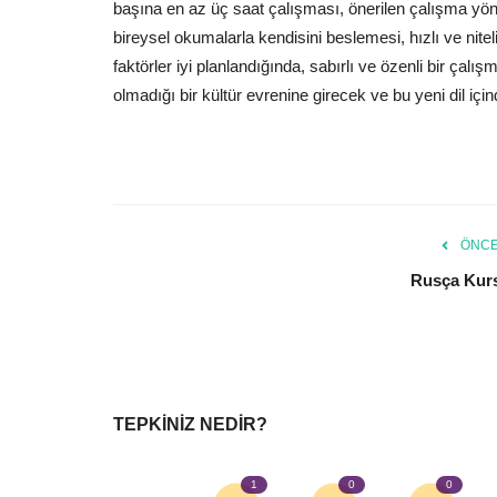
başına en az üç saat çalışması, önerilen çalışma yön
bireysel okumalarla kendisini beslemesi, hızlı ve niteli
faktörler iyi planlandığında, sabırlı ve özenli bir çalış
olmadığı bir kültür evrenine girecek ve bu yeni dil içi
ÖNCE
Rusça Kur
TEPKINIZ NEDIR?
1
0
0