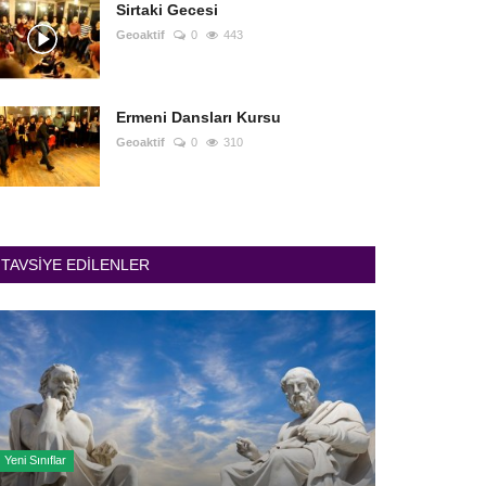
Sirtaki Gecesi
Geoaktif
0
443
Ermeni Dansları Kursu
Geoaktif
0
310
TAVSIYE EDILENLER
Yeni Sınıflar