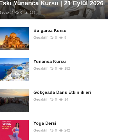
Eski Yunanca Kursu | 21 Eylül 2026
Geoaktif
0
158
Bulgarca Kursu
Geoaktif
0
5
Yunanca Kursu
Geoaktif
0
182
Gökçeada Dans Etkinlikleri
Geoaktif
0
14
Yoga Dersi
Geoaktif
0
242