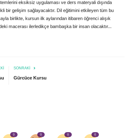
temlerini eksiksiz uygulaması ve ders materyali dışında
kli bir gelişim sağlayacaktır. Dil eğitimini etkileyen tüm bu
mayla birlikte, kursun ilk aylarından itibaren öğrenci alışık
ndeki macerası ilerledikçe bambaşka bir insan olacaktır...
KI
SONRAKI
su
Gürcüce Kursu
0
0
0
0