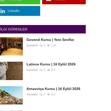
Linkedin
İLGI GÖRENLER
Govend Kursu | Yeni Sınıflar
Geoaktif
0
1.4k
Latince Kursu | 16 Eylül 2026
Geoaktif
0
521
Arnavutça Kursu | 16 Eylül 2026
Geoaktif
0
517