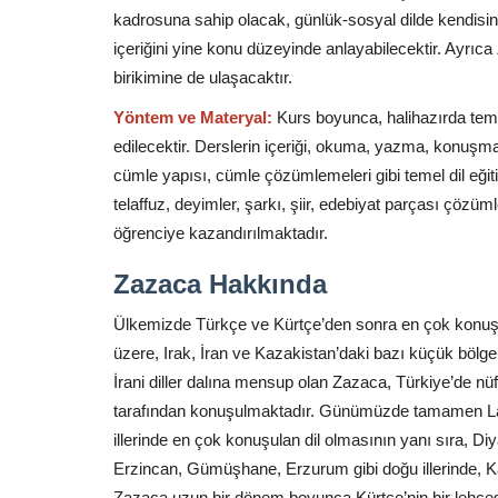
kadrosuna sahip olacak, günlük-sosyal dilde kendisini
içeriğini yine konu düzeyinde anlayabilecektir. Ayrıca Z
birikimine de ulaşacaktır.
Yöntem ve Materyal:
Kurs boyunca, halihazırda tem
edilecektir. Derslerin içeriği, okuma, yazma, konuş
cümle yapısı, cümle çözümlemeleri gibi temel dil eğit
telaffuz, deyimler, şarkı, şiir, edebiyat parçası çözümle
öğrenciye kazandırılmaktadır.
Zazaca Hakkında
Ülkemizde Türkçe ve Kürtçe’den sonra en çok konuşul
üzere, Irak, İran ve Kazakistan’daki bazı küçük bölg
İrani diller dalına mensup olan Zazaca, Türkiye’de nü
tarafından konuşulmaktadır. Günümüzde tamamen Latin
illerinde en çok konuşulan dil olmasının yanı sıra, D
Erzincan, Gümüşhane, Erzurum gibi doğu illerinde, Ka
Zazaca uzun bir dönem boyunca Kürtçe’nin bir lehçesi 